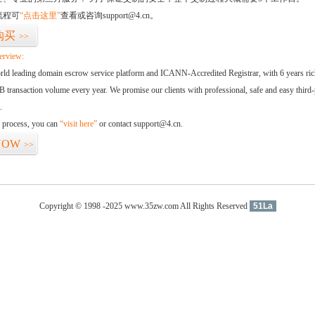
流程可
“点击这里”
查看或咨询support@4.cn。
购买
>>
erview:
orld leading domain escrow service platform and ICANN-Accredited Registrar, with 6 years ri
 transaction volume every year. We promise our clients with professional, safe and easy third-
.
d process, you can
“visit here”
or contact support@4.cn.
NOW
>>
Copyright © 1998 -2025 www.35zw.com All Rights Reserved
51La