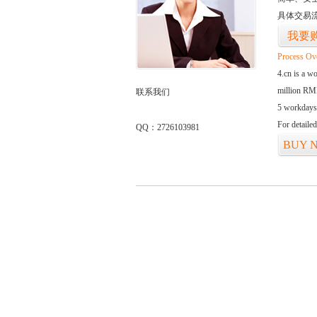
具体交易
我要
Process Ov
4.cn is a w
million RMB
联系我们
5 workdays
For detaile
QQ：2726103981
BUY 