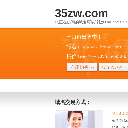
35zw.com
您正在访问的域名可以转让!This domain name i
一口价出售中！
域名
35zw.com
Domain Name:
售价
CNY 6495.00
Listing Price:
立即购买
BUY NOW
>>
>>
域名交易方式：
通过金名网(
金名网(4
简单、安